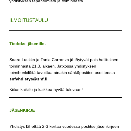
yhdistyksen tapahtumista ja toiminnasta.
ILMOITUSTAULU
Tiedoksi jäsenille:
Saara Luukka ja Tania Carranza jättäytyvät pois hallituksen
toiminnasta 21.3. alkaen. Jatkossa yhdistyksen
toimihenkilöitä tavoittaa ainakin sähköpostitse osoitteesta
snfyhdistys@snf.fi
.
Kiitos kaikille ja kaikkea hyvää tulevaan!
JÄSENKIRJE
Yhdistys lähettää 2-3 kertaa vuodessa postitse jäsenkirjeen