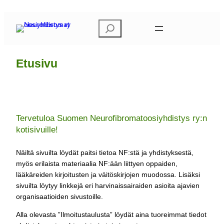
Siirry
sisältöön
E
t
s
i
Etusivu
Tervetuloa Suomen Neurofibromatoosiyhdistys ry:n
kotisivuille!
Näiltä sivuilta löydät paitsi tietoa NF:stä ja yhdistyksestä,
myös erilaista materiaalia NF:ään liittyen oppaiden,
lääkäreiden kirjoitusten ja väitöskirjojen muodossa. Lisäksi
sivuilta löytyy linkkejä eri harvinaissairaiden asioita ajavien
organisaatioiden sivustoille.
Alla olevasta ”Ilmoitustaulusta” löydät aina tuoreimmat tiedot