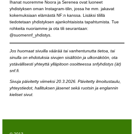
Ihanat nuoremme Noora ja Serenea ovat luoneet
yhdistyksen oman Instagram-tilin, jossa he mm. jakavat
kokemuksiaan elämästä NF:n kanssa. Lisäksi tilillä
tiedotetaan yhdistyksen ajankohtaisista tapahtumista. Tue
rohkeita nuoriamme ja ota tili seurantaan:
@suomennf_yhdistys.
Jos huomaat sivuilla väärää tai vanhentunutta tietoa, tai
sinulla on ehdotuksia sivujen sisältöön ja ulkonäköön, ota
ystävällisesti yhteyttä ylläpitoon osoitteessa snfyhdistys (ät)
snf.fi.
Sivuja päivitetty viimeksi 20.3.2026. Päivitetty ilmoitustaulu,
yhteystiedot, hallituksen jäsenet sekä ruotsin ja englannin
kieliset sivut.