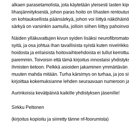
alkaen parasetamolista, jota käytetään yleisesti lasten k
lihasjännityksestä, johon paras hoito on lihasten rentou
on kohtauksellista päänsärkyä, johon voi liittyä näköhäiriöi
särkyä on varsinkin aamulla, jolloin siihen liittyy pahoin
Näiden ylläkuvattujen kivun syiden lisäksi neurofibromatoos
syitä, ja osa johtua ihan tavallisista syistä kuten nivelri
hoidosta ja erilaisista hoitovaihtoehdoista ei tullut kerro
paremmin. Toivoisin että tämä kirjoitus innostaisi yhdistyk
ihmisten tietoon. Pelkkä asioiden jakaminen ymmärtävän j
muuten mahda mitään. Turha kärsimys on turhaa, ja jos sitä vo
kirjoittaa kokemuksianne lehden seuraavaan numeroon ja k
Aurinkoisia kevätpäiviä kaikille yhdistyksen jäsenille!
Sirkku Peltonen
(kirjoitus kopioitu ja siirretty tänne nf-foorumista)