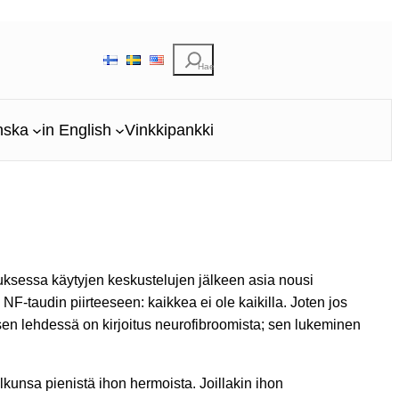
E
t
s
i
nska
in English
Vinkkipankki
ouksessa käytyjen keskustelujen jälkeen asia nousi
F-taudin piirteeseen: kaikkea ei ole kaikilla. Joten jos
yksen lehdessä on kirjoitus neurofibroomista; sen lukeminen
alkunsa pienistä ihon hermoista. Joillakin ihon