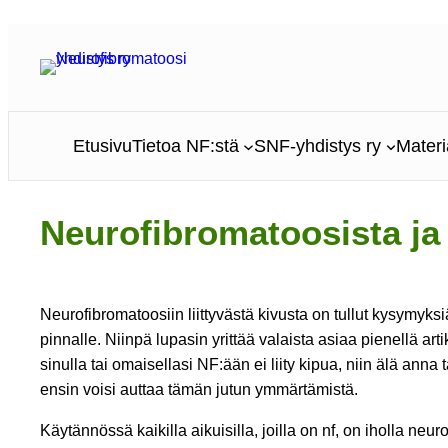
Siirry
sisältöön
Etusivu
Tietoa NF:stä
SNF-yhdistys ry
Materi
Neurofibromatoosista ja
Neurofibromatoosiin liittyvästä kivusta on tullut kysymyk
pinnalle. Niinpä lupasin yrittää valaista asiaa pienellä a
sinulla tai omaisellasi NF:ään ei liity kipua, niin älä an
ensin voisi auttaa tämän jutun ymmärtämistä.
Käytännössä kaikilla aikuisilla, joilla on nf, on iholla neu