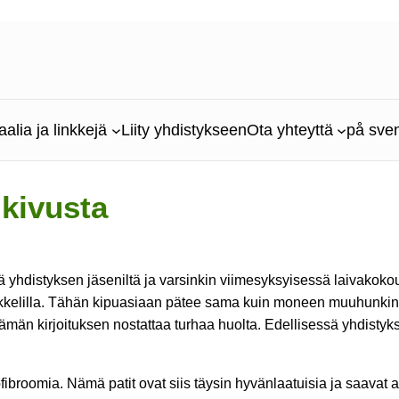
aalia ja linkkejä
Liity yhdistykseen
Ota yhteyttä
på sve
 kivusta
siä yhdistyksen jäseniltä ja varsinkin viimesyksyisessä laivakok
rtikkelilla. Tähän kipuasiaan pätee sama kuin moneen muuhunkin N
na tämän kirjoituksen nostattaa turhaa huolta. Edellisessä yhdist
rofibroomia. Nämä patit ovat siis täysin hyvänlaatuisia ja saavat 