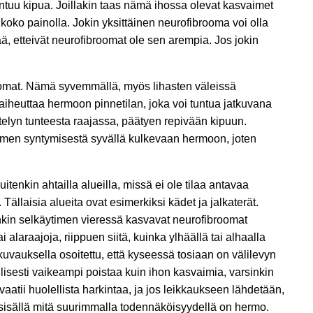
tuntuu kipua. Joillakin taas nämä ihossa olevat kasvaimet
koko painolla. Jokin yksittäinen neurofibrooma voi olla
ä, etteivät neurofibroomat ole sen arempia. Jos jokin
roomat. Nämä syvemmällä, myös lihasten väleissä
heuttaa hermoon pinnetilan, joka voi tuntua jatkuvana
istelyn tunteesta raajassa, päätyen repivään kipuun.
aimen syntymisestä syvällä kulkevaan hermoon, joten
nkin ahtailla alueilla, missä ei ole tilaa antavaa
llaisia alueita ovat esimerkiksi kädet ja jalkaterät.
nkin selkäytimen vieressä kasvavat neurofibroomat
laraajoja, riippuen siitä, kuinka ylhäällä tai alhaalla
kuvauksella osoitettu, että kyseessä tosiaan on välilevyn
isesti vaikeampi poistaa kuin ihon kasvaimia, varsinkin
atii huolellista harkintaa, ja jos leikkaukseen lähdetään,
n sisällä mitä suurimmalla todennäköisyydellä on hermo.