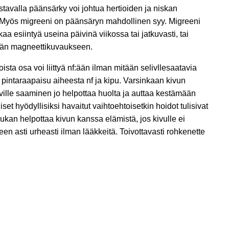
stavalla päänsärky voi johtua hertioiden ja niskan
n. Myös migreeni on päänsäryn mahdollinen syy. Migreeni
aa esiintyä useina päivinä viikossa tai jatkuvasti, tai
 pään magneettikuvaukseen.
ista osa voi liittyä nf:ään ilman mitään selivllesaatavia
on pintaraapaisu aiheesta nf ja kipu. Varsinkaan kivun
selville saaminen jo helpottaa huolta ja auttaa kestämään
t hyödyllisiksi havaitut vaihtoehtoisetkin hoidot tulisivat
kan helpottaa kivun kanssa elämistä, jos kivulle ei
seen asti urheasti ilman lääkkeitä. Toivottavasti rohkenette