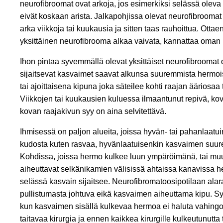
neurofibroomat ovat arkoja, jos esimerkiksi selässä oleva 
eivät koskaan arista. Jalkapohjissa olevat neurofibroomat
arka viikkoja tai kuukausia ja sitten taas rauhoittua. Ott
yksittäinen neurofibrooma alkaa vaivata, kannattaa oman 
Ihon pintaa syvemmällä olevat yksittäiset neurofibroomat
sijaitsevat kasvaimet saavat alkunsa suuremmista hermoi
tai ajoittaisena kipuna joka säteilee kohti raajan ääriosaa
Viikkojen tai kuukausien kuluessa ilmaantunut repivä, ko
kovan raajakivun syy on aina selvitettävä.
Ihmisessä on paljon alueita, joissa hyvän- tai pahanlaatu
kudosta kuten rasvaa, hyvänlaatuisenkin kasvaimen suurene
Kohdissa, joissa hermo kulkee luun ympäröimänä, tai muu
aiheuttavat selkänikamien välisissä ahtaissa kanavissa her
selässä kasvain sijaitsee. Neurofibromatoosipotilaan alara
pullistumasta johtuva eikä kasvaimen aiheuttama kipu. Sy
kun kasvaimen sisällä kulkevaa hermoa ei haluta vahingoit
taitavaa kirurgia ja ennen kaikkea kirurgille kulkeutunut