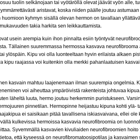
osuu tuolin selkänojaan tai vyötäröllä olevat jäävät vyön alle, 
 ymmärrettävästi aristavat, koska niiden päälle joutuu astumaan 
aen huomioon kyhmyn sisällä olevan hermon on tavallaan yllättävä
mukavuuden takia harkita sen leikkauttamista.
 ovat usein arempia kuin ihon pinnalta esiin työntyvät neurofib
sta. Tällainen suuremmassa hermossa kasvava neurofibrooma ai
 tai ylöspäin. Kipu voi olla luonteeltaan hyvin erilaista alkaen p
va kipu raajassa voi kuitenkin olla merkki pahanlaatuisen kasv
inen kasvain mahtuu laajenemaan ilman suurempia ongelmia. Kuite
minen voi aiheuttaa ympäröivistä rakenteista johtuvaa kipua. Tä
ten läheltä luuta, hermo joutuu herkemmin puristukseen. Varsi
mojuuren pinnetilan. Hermopinne heijastuu kipuna kohti ylä- tai a
ajakipua ei saisikaan pitää tavallisena iskiasvaivana, ellei ole 
vällä kulkevissa hermoissa kasvavia neurofibroomia on luonnoll
taa. Syvemmällä kasvavien kivuliaiden neurofibroomien hoito va
ta tietoa, että kyseessä on neurofibromatoosipotilas ja kasvaime