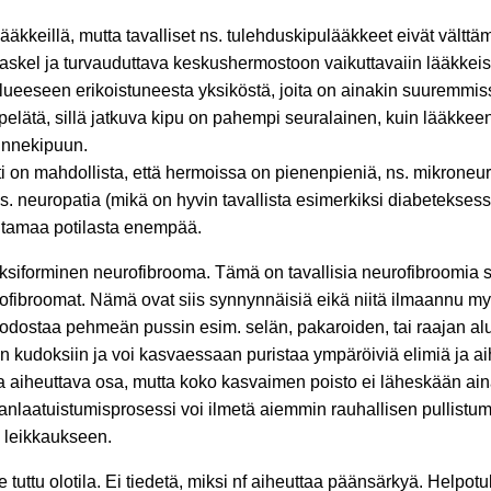
lääkkeillä, mutta tavalliset ns. tulehduskipulääkkeet eivät vält
askel ja turvauduttava keskushermostoon vaikuttavaiin lääkkeisii
eeseen erikoistuneesta yksiköstä, joita on ainakin suuremmis
 pelätä, sillä jatkuva kipu on pahempi seuralainen, kuin lääkke
innekipuun.
lti on mahdollista, että hermoissa on pienenpieniä, ns. mikroneu
 neuropatia (mikä on hyvin tavallista esimerkiksi diabeteksessa
uutamaa potilasta enempää.
leksiforminen neurofibrooma. Tämä on tavallisia neurofibroomia
rofibroomat. Nämä ovat siis synnynnäisiä eikä niitä ilmaannu m
dostaa pehmeän pussin esim. selän, pakaroiden, tai raajan alue
in kudoksiin ja voi kasvaessaan puristaa ympäröiviä elimiä ja aih
iheuttava osa, mutta koko kasvaimen poisto ei läheskään aina o
nlaatuistumisprosessi voi ilmetä aiemmin rauhallisen pullistum
a leikkaukseen.
ttu olotila. Ei tiedetä, miksi nf aiheuttaa päänsärkyä. Helpotuk