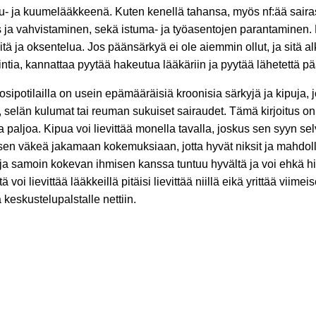
ipu- ja kuumelääkkeenä. Kuten kenellä tahansa, myös nf:ää saira
tus ja vahvistaminen, sekä istuma- ja työasentojen parantamine
tä ja oksentelua. Jos päänsärkyä ei ole aiemmin ollut, ja sitä alk
vointia, kannattaa pyytää hakeutua lääkäriin ja pyytää lähetettä
ipotilailla on usein epämääräisiä kroonisia särkyjä ja kipuja, jo
kko, selän kulumat tai reuman sukuiset sairaudet. Tämä kirjoitus 
ttua paljoa. Kipua voi lievittää monella tavalla, joskus sen syyn 
sen väkeä jakamaan kokemuksiaan, jotta hyvät niksit ja mahdollise
a samoin kokevan ihmisen kanssa tuntuu hyvältä ja voi ehkä hiu
i lievittää lääkkeillä pitäisi lievittää niillä eikä yrittää viimei
eskustelupalstalle nettiin.