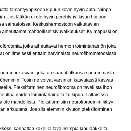
tämättä tämäntyyppiseen kipuun kovin hyvin auta. Niinpä
n. Jos lääkäri ei ole hyvin perehtynyt kivun hoitoon,
sa sairaaloissa. Keskushermostoon vaikuttavien
en aiheuttamat mahdolliset sivuvaikutukset. Kylmäpussi on
rofbroomia, jotka aiheuttavat hermon toimintahäiriön joka
) on ilmeisesti erittäin harvinaista neurofibromatoosissa,
 suurempi kasvain, joka on saanut alkunsa suuremmasta,
yöhemmin. Tosin ne voivat varsinkin kasvuiässä kasvaa
ella. Pleksiforminen neurofibrooma on tavallista ihon
euttaa näiden toimintahäiriöitä tai kipua. Tällaisissa
le mahdollista. Pleksiformisiin neurofibroomiin liittyy
an arkuutena. Jos siis aiemmin kivuton pleksiforminen
seksi kannattaa kokeilla tavallisimpia kipulääkkeitä,