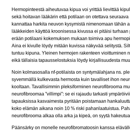
Hermopinteestä aiheutuvaa kipua voi yrittää lievittää kipu
sekä hoitavan lääkärin että potilaan on otettava seuraava 
kannattaa harkita neuvon kysymistä nimenomaan tähän alu
lääkkeiden käyttöä kroonisessa kivussa ei pitäisi turhaan
erään potilaani kokemuksen mukaan toimiva apu hermop
Aina ei kivulle löydy mitään kuvissa näkyvää selitystä. Si
tuntuu kipuna. Yleinen hermojen rakenteen vioittuminen ns.
eikä tällaisia tapausselostuksia löydy kirjallisuudesta m
Noin kolmasosalla nf-potilaista on syntymälahjana ns. p
syvemmällä kulkevasta hermosta kuin tavalliset ihon neu
kooltaan. Tavallisimmin pleksiforminen neurofibrooma muo
neurofibroomaa ”villimpi”: se ei rajaudu tarkasti ympäröivi
tapauksissa kasvaimesta pyritään poistamaan hankaluutta a
koko elämän aikana noin 10 % riski pahanlaatuistua. Paha
neurofibrooma alkaa olla arka ja kipeä, on syytä hakeutu
Päänsärky on monelle neurofibromatoosin kanssa elävälle tu